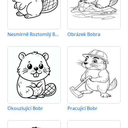
Nesmírně Roztomilý Bobr
Obrázek Bobra
Okouzlující Bobr
Pracující Bobr