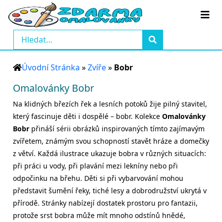
Úvodní Stránka
»
Zvíře
»
Bobr
Omalovánky Bobr
Na klidných březích řek a lesních potoků žije pilný stavitel,
který fascinuje děti i dospělé – bobr. Kolekce
Omalovánky
Bobr
přináší sérii obrázků inspirovaných tímto zajímavým
zvířetem, známým svou schopností stavět hráze a domečky
z větví. Každá ilustrace ukazuje bobra v různých situacích:
při práci u vody, při plavání mezi lekníny nebo při
odpočinku na břehu. Děti si při vybarvování mohou
představit šumění řeky, tiché lesy a dobrodružství ukrytá v
přírodě. Stránky nabízejí dostatek prostoru pro fantazii,
protože srst bobra může mít mnoho odstínů hnědé,