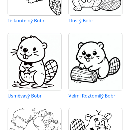
Tisknutelný Bobr
Tlustý Bobr
Usměvavý Bobr
Velmi Roztomilý Bobr