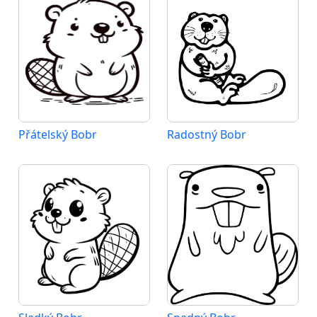
Přátelský Bobr
Radostný Bobr