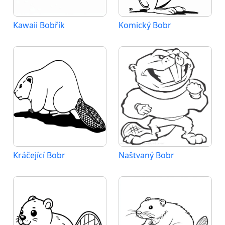
Kawaii Bobřík
Komický Bobr
Kráčející Bobr
Naštvaný Bobr