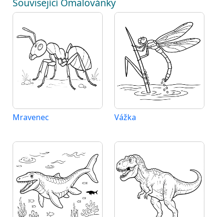
Související Omalovánky
Mravenec
Vážka