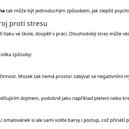
ma
tak může být jednoduchým způsobem, jak zlepšit psych
oj proti stresu
elí tlaku ve škole, dospělí v práci. Dlouhodobý stres může v
olika způsoby:
í činnost. Mozek tak nemá prostor zabývat se negativními m
idňujícím dojmem, podobně jako například pletení nebo kre
malovánek si ale sami volíte barvy i postup, což přináší poc