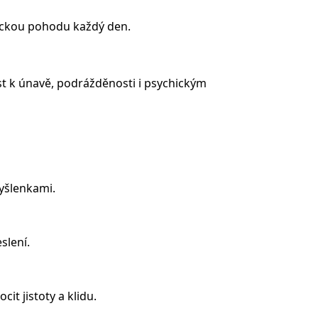
ickou pohodu každý den.
ést k únavě, podrážděnosti i psychickým
yšlenkami.
slení.
it jistoty a klidu.