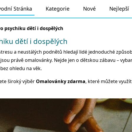
odní Stránka
Kategorie
Nové
Nejlepší
 psychiku dětí i dospělých
iku dětí i dospělých
tresu a neustálých podnětů hledají lidé jednoduché způsoby,
ů jsou právě omalovánky. Nejde jen o dětskou zábavu – vyba
bez ohledu na věk.
te široký výběr
Omalovánky zdarma
, které můžete využí