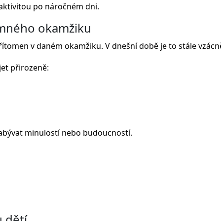
 aktivitou po náročném dni.
omného okamžiku
ítomen v daném okamžiku. V dnešní době je to stále vzácně
et přirozeně:
zabývat minulostí nebo budoucností.
 dětí