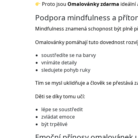
Proto jsou
Omalovánky zdarma
ideální
Podpora mindfulness a přít
Mindfulness znamená schopnost být plně př
Omalovánky pomáhají tuto dovednost rozvíj
soustředíte se na barvy
vnímáte detaily
sledujete pohyb ruky
Tím se mysl uklidňuje a člověk se přestává 
Děti se díky tomu učí:
lépe se soustředit
zvládat emoce
být trpělivé
Emoční přínosy omalovánek u