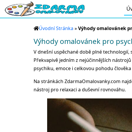
Úv
Úvodní Stránka
»
Výhody omalovánek pro
Výhody omalovánek pro psych
V dnešní uspěchané době plné technologií, s
Překvapivě jedním z nejúčinnějších nástroj
psychiku, emoce i celkovou pohodu člověka 
Na stránkách ZdarmaOmalovanky.com najde
nástroj pro relaxaci a duševní rovnováhu.