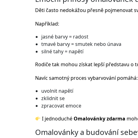
Děti často nedokážou přesně pojmenovat sv
Například:
jasné barvy = radost
tmavé barvy = smutek nebo únava
silné tahy = napětí
Rodiče tak mohou získat lepší představu o to
Navíc samotný proces vybarvování pomáhá:
uvolnit napětí
zklidnit se
zpracovat emoce
I jednoduché
Omalovánky zdarma
moho
Omalovánky a budování seb