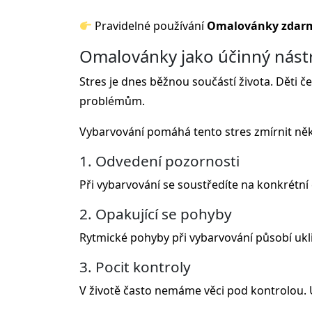
Pravidelné používání
Omalovánky zdar
Omalovánky jako účinný nástr
Stres je dnes běžnou součástí života. Děti č
problémům.
Vybarvování pomáhá tento stres zmírnit něk
1. Odvedení pozornosti
Při vybarvování se soustředíte na konkrétn
2. Opakující se pohyby
Rytmické pohyby při vybarvování působí ukl
3. Pocit kontroly
V životě často nemáme věci pod kontrolou. U o