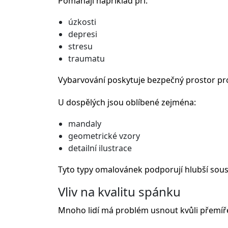
Pomáhají například při:
úzkosti
depresi
stresu
traumatu
Vybarvování poskytuje bezpečný prostor pro
U dospělých jsou oblíbené zejména:
mandaly
geometrické vzory
detailní ilustrace
Tyto typy omalovánek podporují hlubší soust
Vliv na kvalitu spánku
Mnoho lidí má problém usnout kvůli přemíř