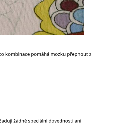
ě tato kombinace pomáhá mozku přepnout z
adují žádné speciální dovednosti ani