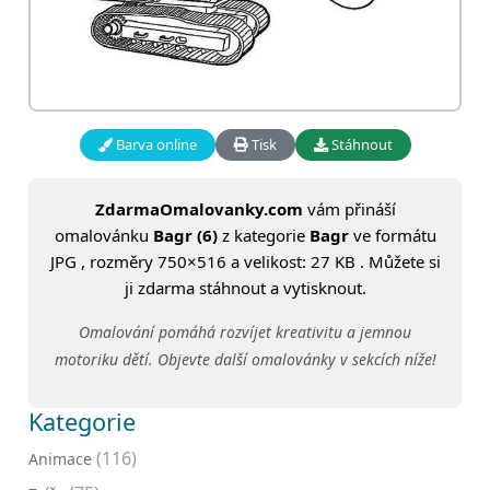
Barva online
Tisk
Stáhnout
ZdarmaOmalovanky.com
vám přináší
omalovánku
Bagr (6)
z kategorie
Bagr
ve formátu
JPG , rozměry 750×516 a velikost: 27 KB . Můžete si
ji zdarma stáhnout a vytisknout.
Omalování pomáhá rozvíjet kreativitu a jemnou
motoriku dětí. Objevte další omalovánky v sekcích níže!
Kategorie
(116)
Animace