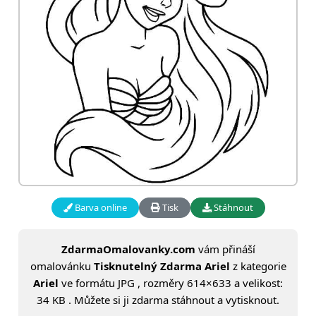
Barva online
Tisk
Stáhnout
ZdarmaOmalovanky.com
vám přináší
omalovánku
Tisknutelný Zdarma Ariel
z kategorie
Ariel
ve formátu JPG , rozměry 614×633 a velikost:
34 KB . Můžete si ji zdarma stáhnout a vytisknout.