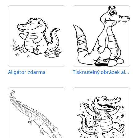
Aligátor zdarma
Tisknutelný obrázek aligátora