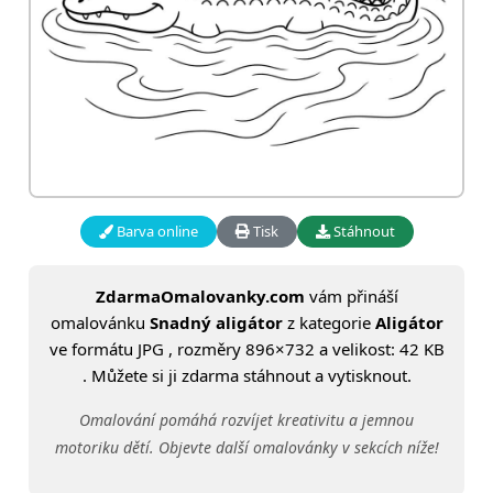
Barva online
Tisk
Stáhnout
ZdarmaOmalovanky.com
vám přináší
omalovánku
Snadný aligátor
z kategorie
Aligátor
ve formátu JPG , rozměry 896×732 a velikost: 42 KB
. Můžete si ji zdarma stáhnout a vytisknout.
Omalování pomáhá rozvíjet kreativitu a jemnou
motoriku dětí. Objevte další omalovánky v sekcích níže!