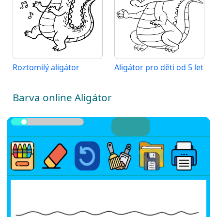
Roztomilý aligátor
Aligátor pro děti od 5 let
Barva online Aligátor