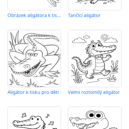
Obrázek aligátora k tisku
Tančící aligátor
Aligátor k tisku pro děti
Velmi roztomilý aligátor