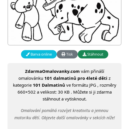
Barva online
Tisk
Stáhnout
ZdarmaOmalovanky.com
vám přináší
omalovánku
101 dalmatinů pro 4leté děti
z
kategorie
101 Dalmatinů
ve formátu JPG , rozměry
660×502 a velikost: 30 KB . Můžete si ji zdarma
stáhnout a vytisknout.
Omalování pomáhá rozvíjet kreativitu a jemnou
motoriku dětí. Objevte další omalovánky v sekcích níže!