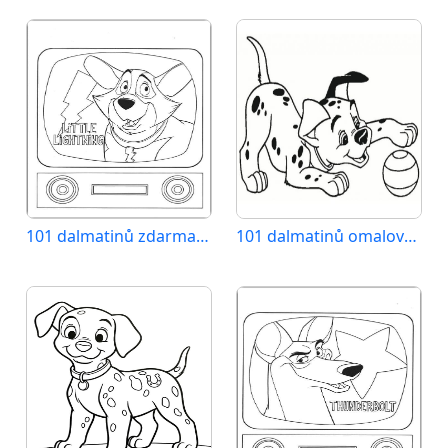
101 dalmatinů zdarma pro děti
101 dalmatinů omalovánka zdarma